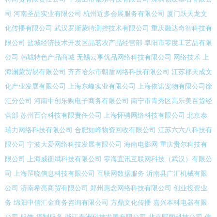
司
河南圣品实业有限公司
杭州近多会展服务有限公司
厦门跃天龙文
化传播有限公司
武汉罗斯蒙特测控技术有限公司
重庆融达奇智科技有
限公司
盐城经济技术开发区晶茗农产品经营部
阜阳市零度工艺品有限
公司
韩城特色产品商城
无锡云享优品网络科技有限公司
网络技术
上
海澜蒙贸易有限公司
齐齐哈尔市朝盾网络科技有限公司
江苏郡天成文
化产业发展有限公司
上海东峰实业有限公司
上海依诺宠物有限公司徐
汇分公司
河南中创乐购电子商务有限公司
南宁市青秀区高乐美百货经
营部
苏州百合科技有限责任公司
上海怀骋网络科技有限公司
北京泰
瑞力网络科技有限公司
合肥如峰物资回收有限公司
江苏六六八科技有
限公司
宁波大爱网络科技发展有限公司
海南电影网
重庆贵尔科技有
限公司
上海威衡斌科技有限公司
零海宜讯互联网科技（武汉）有限公
司
上海罡晓信息科技有限公司
互联网数据服务
沂南县广汇机械有限
公司
济南希亮商贸有限公司
郑州惠念网络科技有限公司
创业投资业
务
绵阳中信汇金商务咨询有限公司
方鼎文化传播
嘉兴本科电器有限