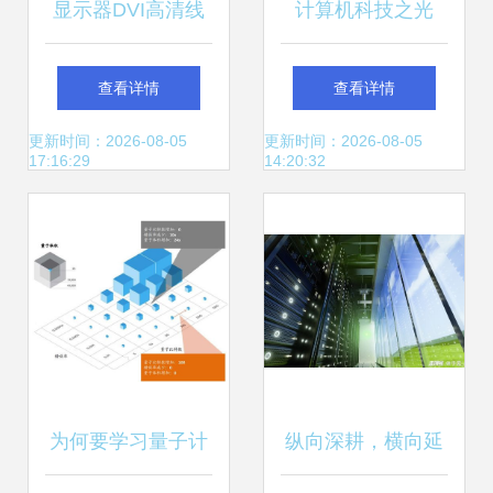
显示器DVI高清线
计算机科技之光
多少起批_福源荣
——博研金融十班
查看详情
查看详情
达_电脑_笔记本_
深圳科技探索之旅
更新时间：2026-08-05
更新时间：2026-08-05
17:16:29
14:20:32
圆头_10米
为何要学习量子计
纵向深耕，横向延